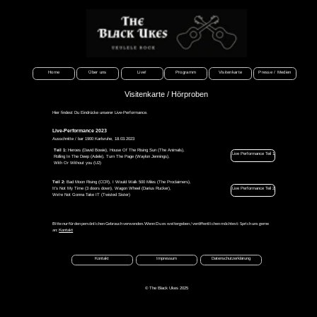
Home
Über uns
Live!
Programm
Visitenkarte
Presse / Medien
Visitenkarte / Hörproben
Hier findest Du Eindrücke unserer Live-Performance.
Live-Performance 2023
Ausschnitte / bar 1900 Karlsruhe, 18.03.2023
Teil 1:
Heroes (David Bowie), House Of The Rising Sun (The Animals),
Live Performance Teil 1
Rolling In The Deep (Adele), Turn The Page (Waylon Jennings),
With Or Without you (U2)
Teil 2:
Bad Moon Rising (CCR), I Would Walk 500 Miles (The Proclaimers),
Live Performance Teil 2
It's Not My Time (3 doors down), Wagon Wheel (Darius Rucker),
We're Not Gonna Take IT (Twisted Sister)
Bitte nur für den persönlichen Gebrauch verwenden. Wenn Du es weitergeben / veröffentlichen möchtest: Sprich uns gerne
an:
Kontakt
Kontakt
Impressum
Datenschutzerklärung
© The Black Ukes 2025