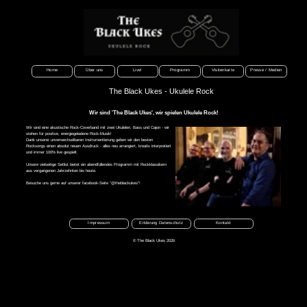
Home
Über uns
Live!
Programm
Visitenkarte
Presse / Medien
The Black Ukes - Ukulele Rock
Wir sind 'The Black Ukes', wir spielen Ukulele Rock!
Wir sind eine akustische Rock-Coverband mit zwei Ukulelen, Bass und Cajon - wir
stehen für positive, energiegeladene Rock-Musik!
Dank unserer unverwechselbaren Instrumentierung geben wir den besten
Rocksongs einen absolut neuen Ausdruck - alles neu arrangiert, kreativ interpretiert
und immer 100% live gespielt.
Unsere vielseitige Setlist bietet ein abendfüllendes Programm mit Rockklassikern
aus vergangenen Jahrzehnten bis heute.
Besuche uns gerne auf unserer facebook-Seite "@theblackukes"!
Impressum
Erklärung Datenschutz
Kontakt
© The Black Ukes 2026